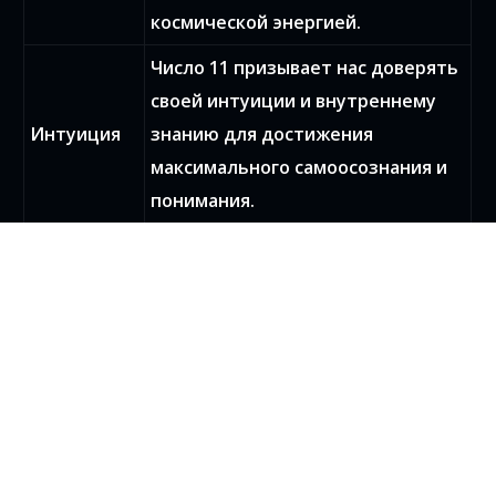
космической энергией.
Число 11 призывает нас доверять
своей интуиции и внутреннему
Интуиция
знанию для достижения
максимального самоосознания и
понимания.
Как применить понимание числа
11 для развития личности и
самосовершенствования