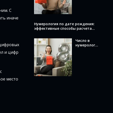
вычислить и
что оно
ним. С
раскрывает
о вас
ать иначе
Нумерология по дате рождения:
эффективные способы расчета
вашего числа
Число в
 цифровых
нумерологи
и по дате
ел и цифр
рождения:
как
вычислить и
что оно
с
означает
вое место