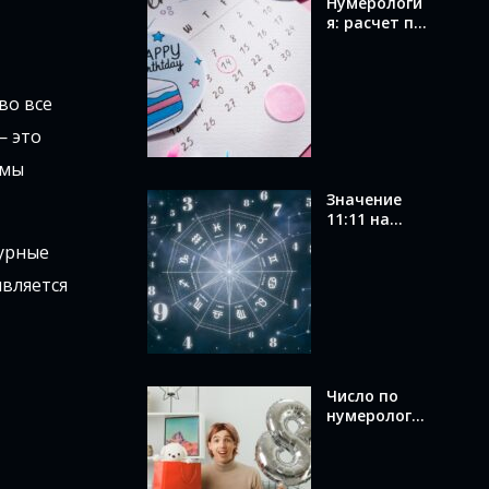
Нумерологи
я: расчет по
дате
рождения и
значение
вашего
во все
числа
— это
 мы
Значение
11:11 на
часах в
турные
ангельской
нумерологи
является
и: послание
от ангелов
Число по
нумерологи
и по дате
рождения:
как