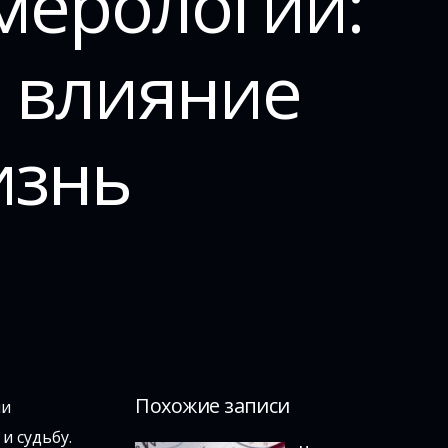
мерологии:
и влияние
изнь
Похожие записи
ни
и судьбу.