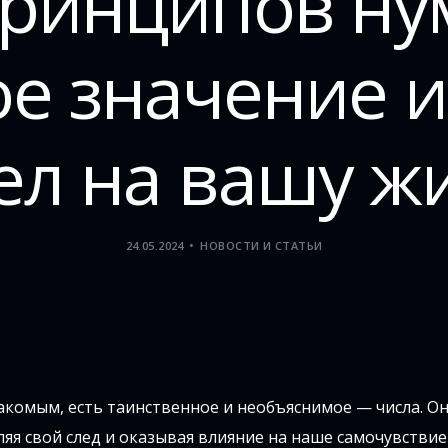
принципов ну
е значение 
ел на вашу ж
24.05.2024
НОВОСТИ И СТАТЬИ
накомым, есть таинственное и необъяснимое — числа. О
я свой след и оказывая влияние на наше самочувствие 