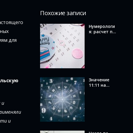
Похожие записи
астоящего
Нумерологи
ьных
я: расчет по
дате
иям для
рождения и
значение
вашего
числа
Значение
ельскую
11:11 на
часах в
ангельской
нумерологи
 и
и: послание
применяли
от ангелов
сти и