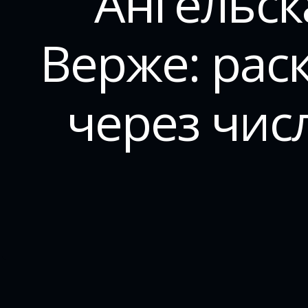
Ангельск
Верже: рас
через чис