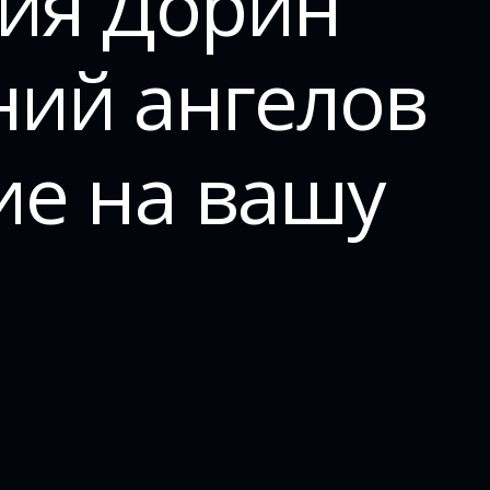
гия Дорин
ний ангелов
ие на вашу