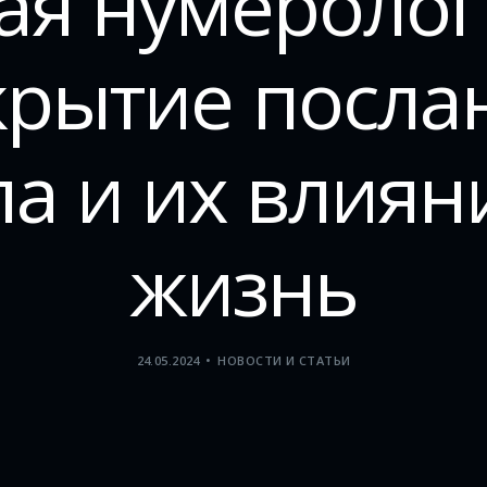
ая нумероло
крытие посла
ла и их влиян
жизнь
24.05.2024
НОВОСТИ И СТАТЬИ