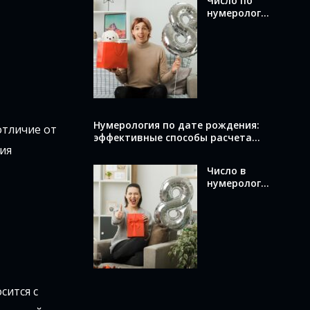
Число по
нумерологи
и по дате
рождения:
как
вычислить и
что оно
раскрывает
о вас
Нумерология по дате рождения:
отличие от
эффективные способы расчета
ия
вашего числа
Число в
нумерологи
и по дате
рождения:
как
вычислить и
что оно
означает
сится с