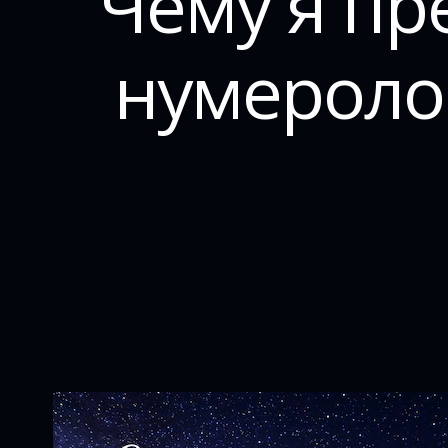
Чему я пр
нумероло