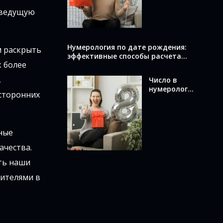
вычислить и
 ведущую
что оно
раскрывает
о вас
Нумерология по дате рождения:
м раскрыть
эффективные способы расчета
 более
вашего числа
,
Число в
нумерологи
есторонних
и по дате
рождения:
как
вычислить и
тные
что оно
означает
ачества.
ть наши
дителями в