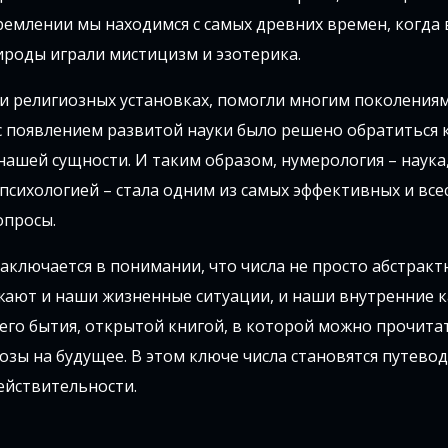
тремлении мы находимся с самых древних времен, когда
ироды играли мистицизм и эзотерика.
и религиозных установках, помогли многим поколения
 появлением развитой науки было решено обратиться к
ашей сущности. И таким образом, нумерология – наука
психологией – стала одним из самых эффективных и вс
опросы.
заключается в понимании, что числа не просто абстрак
ают и наши жизненные ситуации, и наши внутренние к
го бытия, открытой книгой, в которой можно прочита
озы на будущее. В этом ключе числа становятся путево
ействительности.