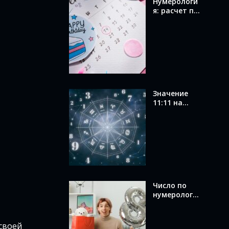
Нумерологи
я: расчет по
дате
рождения и
значение
вашего
числа
Значение
11:11 на
часах в
ангельской
нумерологи
и: послание
от ангелов
Число по
нумерологи
и по дате
рождения:
как
своей