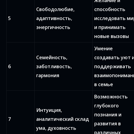
Желание и
Свободолюбие,
способность
5
адаптивность,
исследовать ми
энергичность
и принимать
новые вызовы
Умение
Семейность,
создавать уют 
6
заботливость,
поддерживать
гармония
взаимопониман
в семье
Возможность
глубокого
Интуиция,
познания и
7
аналитический склад
развития в
ума, духовность
различных