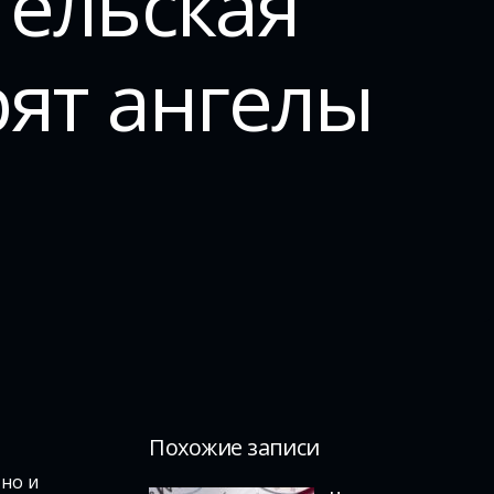
гельская
рят ангелы
Похожие записи
но и