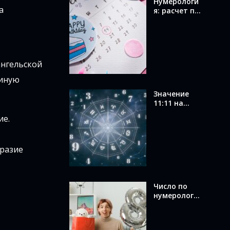
Нумерологи
а
я: расчет по
дате
рождения и
значение
вашего
числа
ангельской
 иную
Значение
11:11 на
часах в
ие.
ангельской
нумерологи
и: послание
бразие
от ангелов
Число по
нумерологи
и по дате
рождения:
как