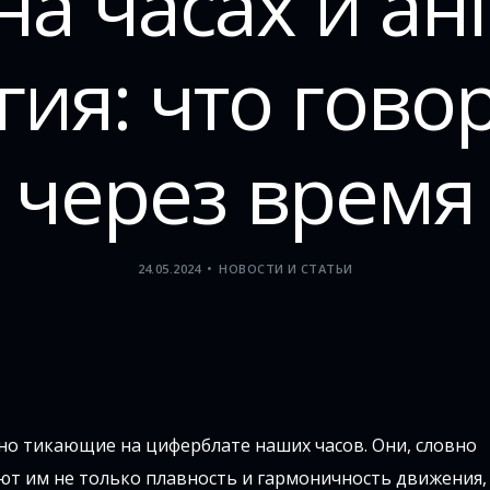
а часах и ан
ия: что гово
через время
24.05.2024
НОВОСТИ И СТАТЬИ
но тикающие на циферблате наших часов. Они, словно
ют им не только плавность и гармоничность движения, 