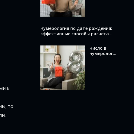
вычислить и
что оно
раскрывает
о вас
Нумерология по дате рождения:
эффективные способы расчета
вашего числа
Число в
нумерологи
и по дате
рождения:
как
вычислить и
что оно
означает
ми к
о
ны, то
ли.