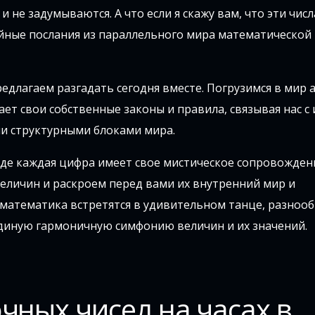
и не задумываются. А что если я скажу вам, что эти числ
тайные послания из параллельного мира математической
едлагаем разгадать сегодня вместе. Погрузимся в мир 
т свои собственные законы и правила, связывая нас с
ми структурными блоками мира.
 где каждая цифра имеет свое мистическое сопровожден
величин и раскроем перед вами их внутренний мир и
 математика встретятся в удивительном танце, разноо
диную гармоничную симфонию величин и их значений.
чных чисел на часах в