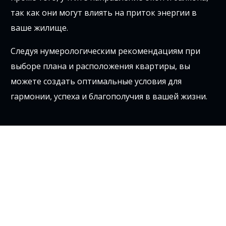
так как они могут влиять на приток энергии в
ваше жилище.
Следуя нумерологическим рекомендациям при
выборе плана и расположения квартиры, вы
можете создать оптимальные условия для
гармонии, успеха и благополучия в вашей жизни.
Значение цифры стоящей в
номере дома: как избежать
ошибок при выборе
Цифра, стоящая в номере дома, может влиять на
энергетику места, привлекать определенные