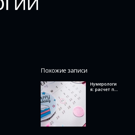
огии
Похожие записи
Нумерологи
я: расчет по
дате
рождения и
значение
вашего
числа