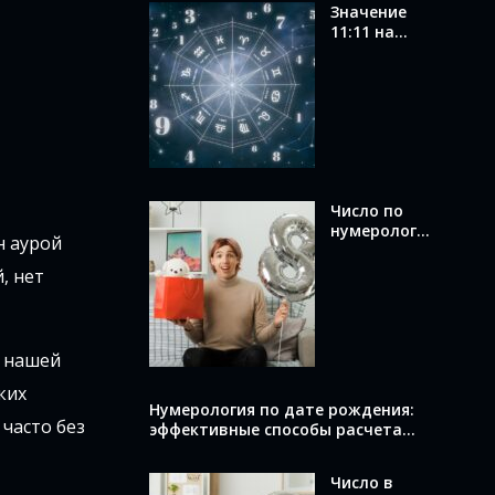
Значение
11:11 на
часах в
ангельской
нумерологи
и: послание
от ангелов
Число по
нумерологи
н аурой
и по дате
рождения:
, нет
как
вычислить и
что оно
раскрывает
т нашей
о вас
ких
Нумерология по дате рождения:
 часто без
эффективные способы расчета
вашего числа
Число в