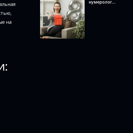
нумерологи
альная
и по дате
стью,
рождения:
как
ые на
вычислить и
что оно
означает
и: