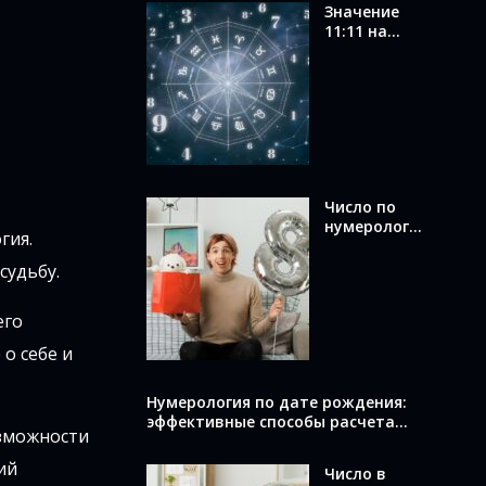
Значение
11:11 на
часах в
ангельской
нумерологи
и: послание
от ангелов
Число по
нумерологи
гия.
и по дате
рождения:
судьбу.
как
вычислить и
его
что оно
раскрывает
о себе и
о вас
Нумерология по дате рождения:
эффективные способы расчета
озможности
вашего числа
ий
Число в