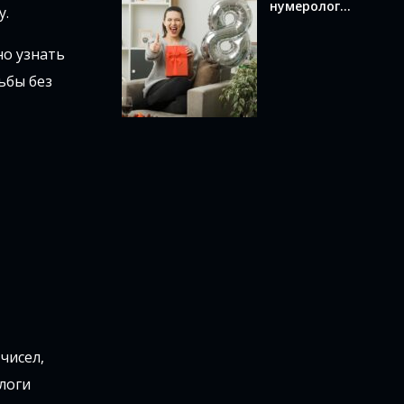
нумерологи
у.
и по дате
рождения:
но узнать
как
вычислить и
ьбы без
что оно
означает
чисел,
логи