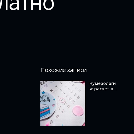
латно
Похожие записи
Нумерологи
я: расчет по
дате
рождения и
значение
вашего
числа