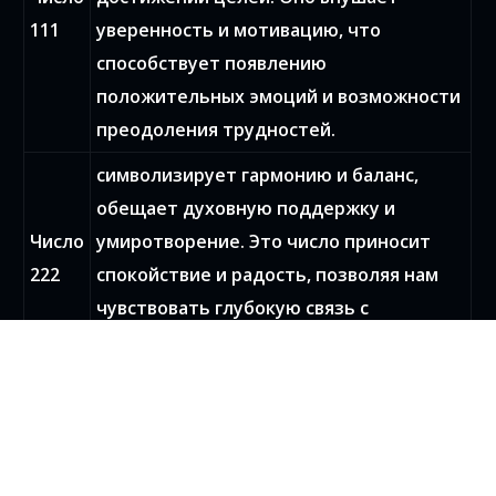
111
уверенность и мотивацию, что
способствует появлению
положительных эмоций и возможности
преодоления трудностей.
символизирует гармонию и баланс,
обещает духовную поддержку и
Число
умиротворение. Это число приносит
222
спокойствие и радость, позволяя нам
чувствовать глубокую связь с
окружающим миром и природой.
символизирует созидание и
самовыражение. Оно вдохновляет на
творчество и раскрывает наши
Число
внутренние потенциалы. Это число