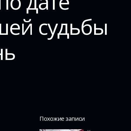
по дате
шей судьбы
нь
Похожие записи