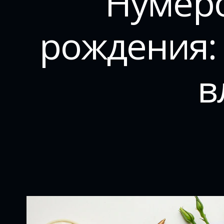
Нумеро
рождения:
в