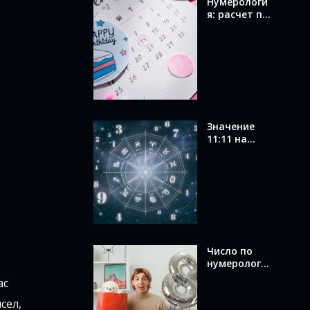
Нумерологи
я: расчет по
дате
рождения и
значение
вашего
числа
Значение
11:11 на
часах в
ангельской
нумерологи
и: послание
от ангелов
Число по
нумерологи
и по дате
ас
рождения:
как
сел,