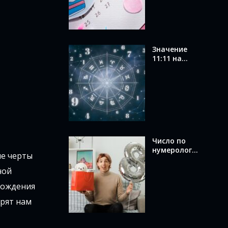
вашего
числа
Значение
11:11 на
часах в
ангельской
нумерологи
и: послание
от ангелов
Число по
нумерологи
ые черты
и по дате
рождения:
ной
как
рождения
вычислить и
что оно
арят нам
раскрывает
о вас