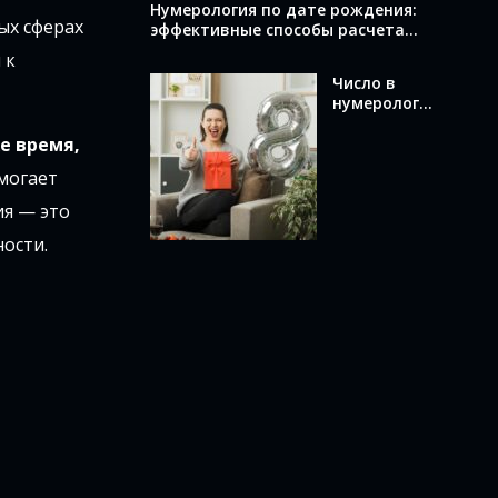
Нумерология по дате рождения:
ых сферах
эффективные способы расчета
вашего числа
 к
Число в
нумерологи
и по дате
е время,
рождения:
как
могает
вычислить и
что оно
ия — это
означает
ости.