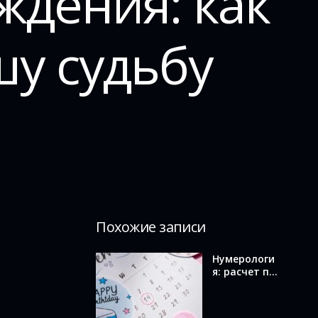
ждения: как
шу судьбу
Похожие записи
Нумерологи
я: расчет по
дате
рождения и
значение