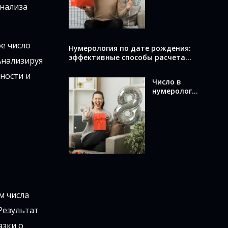
вычислить и
анализа
что оно
раскрывает
о вас
ое число
Нумерология по дате рождения:
эффективные способы расчета
Анализируя
вашего числа
ности и
Число в
нумерологи
и по дате
рождения:
как
вычислить и
что оно
означает
м числа
Результат
азки о