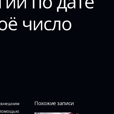
ии по дате
оё число
Похожие записи
а внешним
с помощью