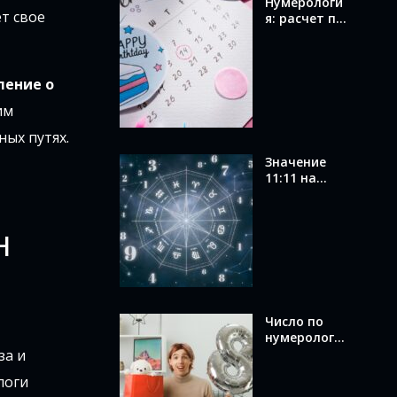
Нумерологи
ет свое
я: расчет по
дате
рождения и
значение
вашего
ление о
числа
им
ных путях.
Значение
11:11 на
часах в
ангельской
нумерологи
н
и: послание
от ангелов
Число по
нумерологи
и по дате
за и
рождения:
логи
как