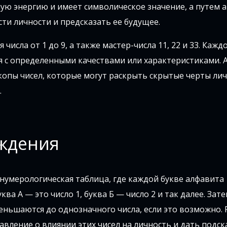
ую энергию и имеет символическое значение, а путем 
ти личности и предсказать ее будущее.
сла от 1 до 9, а также мастер-числа 11, 22 и 33. Кажд
я с определенными качествами или характеристиками. 
скопы чисел, которые могут раскрыть скрытые черты лич
.
ождения
 нумерологическая таблица, где каждой букве алфавита
ва А — это число 1, буква Б — число 2 и так далее. Зате
ньшаются до однозначного числа, если это возможно. 
вление о влиянии этих чисел на личность и дать подск