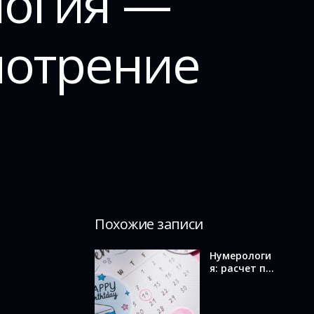
логия —
мотрение
Похожие записи
Нумерологи
я: расчет по
дате
рождения и
значение