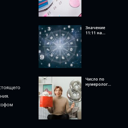
вашего
числа
Значение
11:11 на
часах в
ангельской
нумерологи
и: послание
от ангелов
Число по
нумерологи
стоящего
и по дате
рождения:
ния.
как
ософом
вычислить и
что оно
раскрывает
о вас