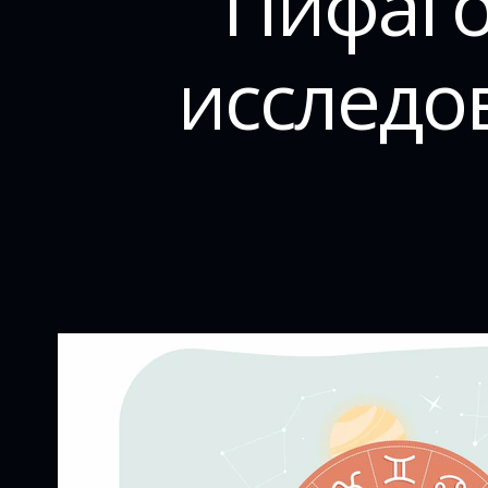
Пифаго
исследо