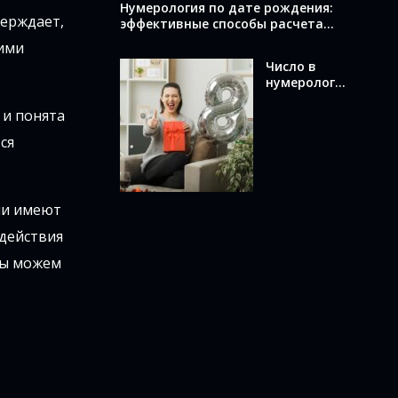
Нумерология по дате рождения:
верждает,
эффективные способы расчета
вашего числа
кими
Число в
нумерологи
и по дате
 и понята
рождения:
как
ся
вычислить и
что оно
означает
ни имеют
здействия
 мы можем