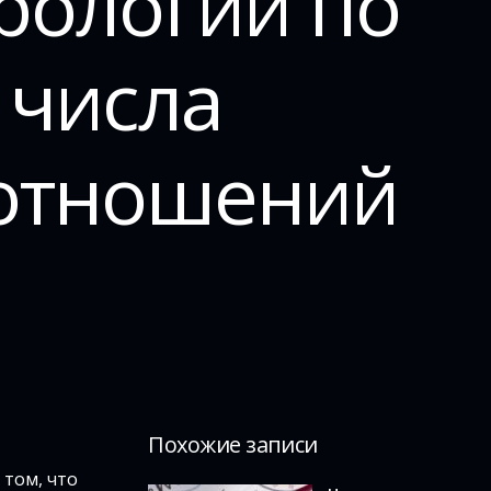
рологии по
 числа
отношений
Похожие записи
 том, что