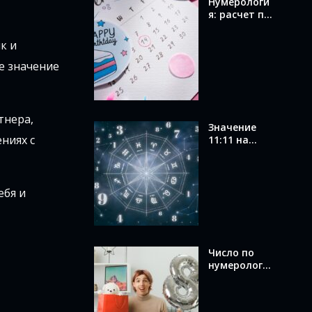
Нумерологи
я: расчет по
дате
рождения и
к и
значение
вашего
е значение
числа
тнера,
Значение
ниях с
11:11 на
часах в
ангельской
нумерологи
и: послание
ебя и
от ангелов
Число по
нумерологи
и по дате
рождения:
как