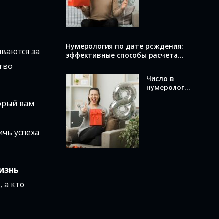
вычислить и
что оно
раскрывает
о вас
Нумерология по дате рождения:
ываются за
эффективные способы расчета
вашего числа
тво
Число в
нумерологи
и по дате
орый вам
рождения:
как
вычислить и
что оно
ичь успеха
означает
жизнь
 а кто