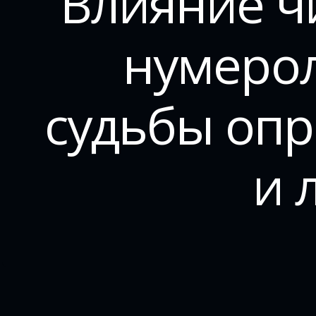
Влияние ч
нумерол
судьбы опр
и 