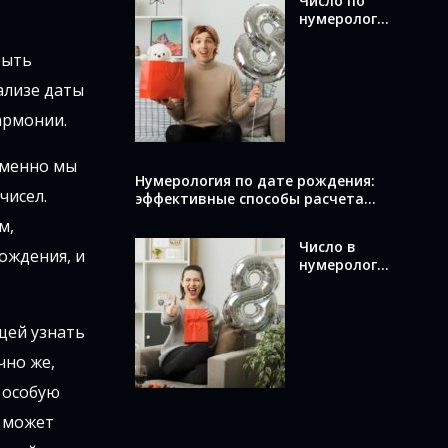
Число по
нумерологи
и по дате
рождения:
рыть
как
ализе даты
вычислить и
что оно
армонии.
раскрывает
о вас
именно мы
Нумерология по дате рождения:
чисел.
эффективные способы расчета
вашего числа
м,
Число в
ождения, и
нумерологи
и по дате
рождения:
как
щей узнать
вычислить и
что оно
чно же,
означает
 особую
с может