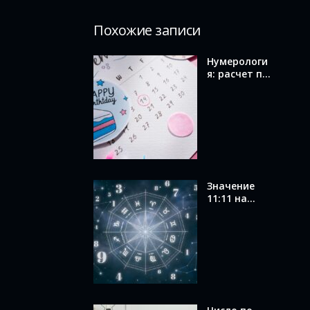
Похожие записи
Нумерологи
я: расчет по
дате
рождения и
значение
вашего
числа
Значение
11:11 на
часах в
ангельской
нумерологи
и: послание
от ангелов