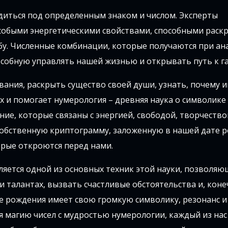
диться под определенным знаком и числом. Эксперты
собыми энергетическими свойствами, способными раск
бу. Численные комбинации, которые получаются при ан
пособную управлять нашей жизнью и открывать путь к г
ования, раскрыть существо своей души, узнать, почему 
х и помогает нумерология – древняя наука о символике 
ние, которые связаны с энергией, свободой, творчество
собственную криптограмму, заложенную в нашей дате р
рые откроются перед нами.
яется одной из основных техник этой науки, позволяю
и талантах, вызвать счастливые обстоятельства и, коне
е рождения имеет свою громкую символику, резонанс и
уя магию чисел с мудростью нумерологии, каждый из на