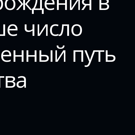
рождения в
ше число
ненный путь
тва