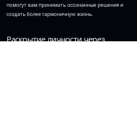
помогут вам принимать осознанные решения и
создать более гармоничную жизнь.
Раскрытие личности через
числовой код
Открой тайну своего имени
Имя — это не только звуковая комбинация,
которой мы привыкли называть себя, но и
сильный символический инструмент. В
нумерологии каждой букве алфавита
соответствует определенное числовое значение.
Анализируя числа, связанные с каждой буквой в