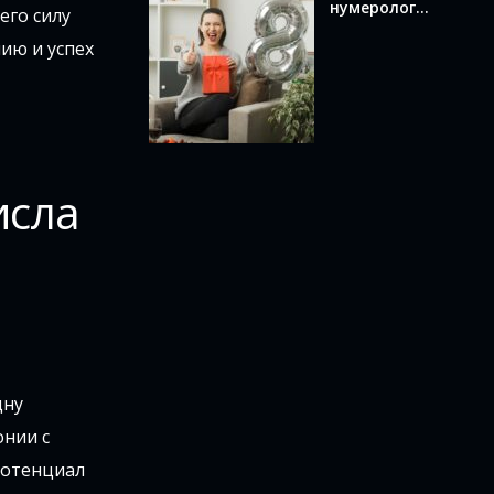
нумерологи
его силу
и по дате
нию и успех
рождения:
как
вычислить и
что оно
означает
исла
дну
онии с
потенциал