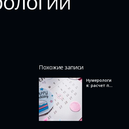
рологии
Похожие записи
Нумерологи
я: расчет по
дате
рождения и
значение
вашего
числа