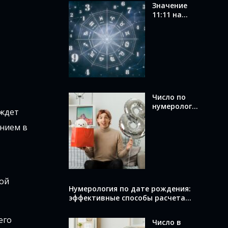
Значение
11:11 на
часах в
ангельской
нумерологи
и: послание
от ангелов
Число по
нумерологи
 ждет
и по дате
рождения:
ением в
как
вычислить и
что оно
раскрывает
о вас
бой
Нумерология по дате рождения:
эффективные способы расчета
вашего числа
его
Число в