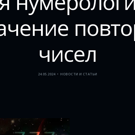
я нумерологи
начение повт
чисел
24.05.2024
НОВОСТИ И СТАТЬИ