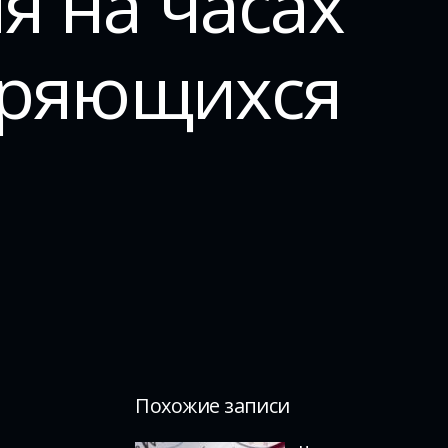
я на часах
оряющихся
Похожие записи