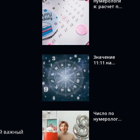
Нумерологи
я: расчет по
дате
рождения и
значение
вашего
числа
Значение
11:11 на
часах в
ангельской
нумерологи
и: послание
от ангелов
Число по
нумерологи
и по дате
рождения:
ой важный
как