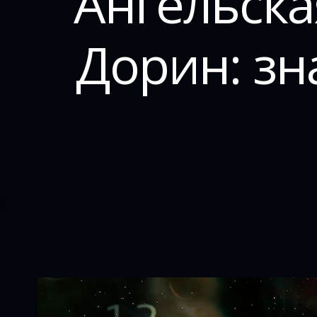
Ангельска
Дорин: з