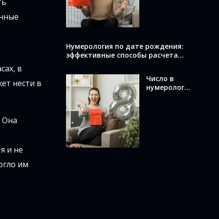
ть
вычислить и
что оно
енные
раскрывает
о вас
Нумерология по дате рождения:
эффективные способы расчета
вашего числа
сах, в
Число в
ет нести в
нумерологи
и по дате
рождения:
как
. Она
вычислить и
что оно
означает
я и не
огло им