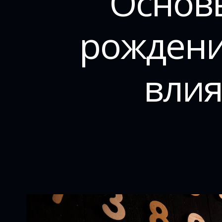
Основ
рождени
влия