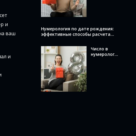
вычислить и
что оно
раскрывает
сет
о вас
р и
Нумерология по дате рождения:
на ваш
эффективные способы расчета
вашего числа
Число в
нумерологи
ал и
и по дате
рождения:
как
и
вычислить и
что оно
означает