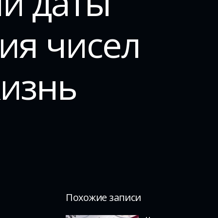
и даты
ия чисел
жизнь
Похожие записи