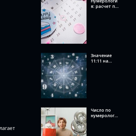
Нумерологи
я: расчет по
дате
рождения и
значение
вашего
числа
Значение
11:11 на
часах в
ангельской
нумерологи
и: послание
от ангелов
Число по
нумерологи
и
и по дате
рождения:
лагает
как